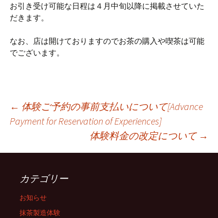
お引き受け可能な日程は４月中旬以降に掲載させていた
だきます。
なお、店は開けておりますのでお茶の購入や喫茶は可能
でございます。
投
←
体験ご予約の事前支払いについて[Advance
Payment for Reservation of Experiences]
体験料金の改定について
→
稿
ナ
カテゴリー
ビ
お知らせ
抹茶製造体験