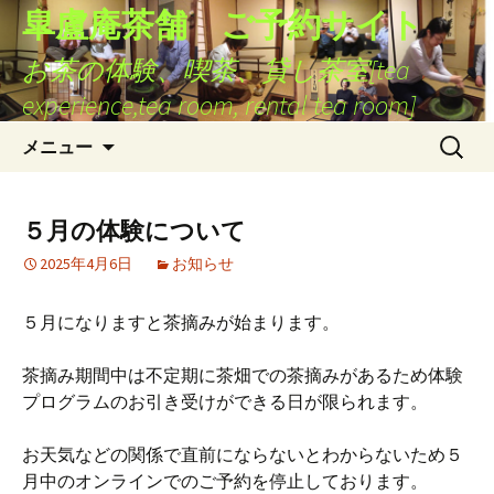
皐盧庵茶舗 ご予約サイト
お茶の体験、喫茶、貸し茶室[tea
experience,tea room, rental tea room]
コ
検
メニュー
ン
索:
テ
ン
５月の体験について
ツ
2025年4月6日
お知らせ
へ
ス
キ
５月になりますと茶摘みが始まります。
ッ
プ
茶摘み期間中は不定期に茶畑での茶摘みがあるため体験
プログラムのお引き受けができる日が限られます。
お天気などの関係で直前にならないとわからないため５
月中のオンラインでのご予約を停止しております。