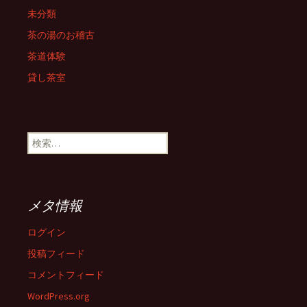
ゲ
未分類
茶の湯のお稽古
ー
茶道体験
貸し茶室
シ
ョ
検
索:
ン
メタ情報
ログイン
投稿フィード
コメントフィード
WordPress.org