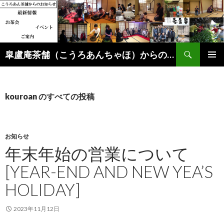
検
皐盧庵茶舗（こうろあんちゃほ）からのご案内（最新情報、イベント、教室、各種ご案内）
索
コ
メインメ
ン
ニュー
テ
ン
kouroan のすべての投稿
ツ
へ
ス
キ
お知らせ
ッ
年末年始の営業について
プ
[YEAR-END AND NEW YEA’S
HOLIDAY]
2023年11月12日