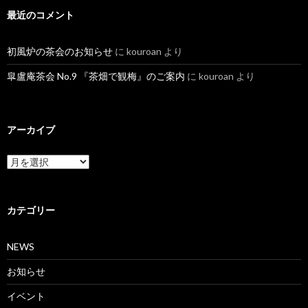
最近のコメント
初風炉の茶会のお知らせ
に
kouroan
より
皐盧庵茶会 No.9 『茶畑で観梅』のご案内
に
kouroan
より
アーカイブ
ア
ー
カ
イ
ブ
カテゴリー
NEWS
お知らせ
イベント