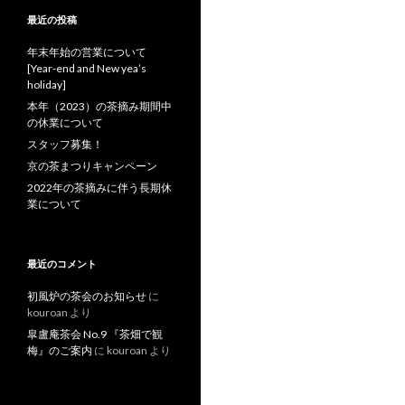
最近の投稿
年末年始の営業について
[Year-end and New yea’s
holiday]
本年（2023）の茶摘み期間中
の休業について
スタッフ募集！
京の茶まつりキャンペーン
2022年の茶摘みに伴う長期休
業について
最近のコメント
初風炉の茶会のお知らせ
に
kouroan
より
皐盧庵茶会 No.9 『茶畑で観
梅』のご案内
に
kouroan
より