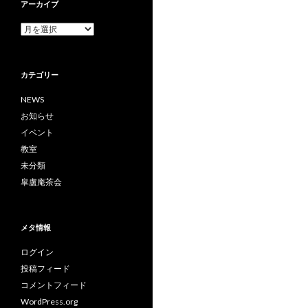
アーカイブ
ア
ー
カ
イ
カテゴリー
ブ
NEWS
お知らせ
イベント
教室
未分類
皐盧庵茶会
メタ情報
ログイン
投稿フィード
コメントフィード
WordPress.org